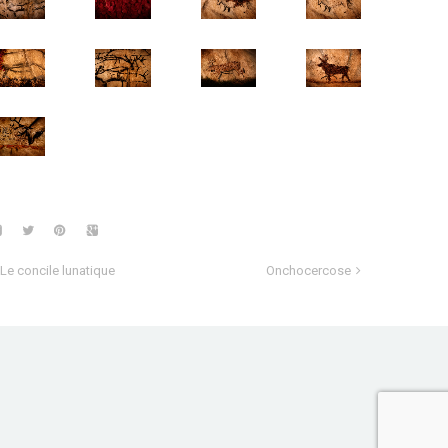
Le concile lunatique
Onchocercose