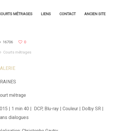
COURTS MÉTRAGES
LIENS
CONTACT
ANCIEN SITE
16706
0
Courts métrages
ALERIE
RAINES
ourt métrage
015 | 1 min 40 | DCP, Blu-ray | Couleur | Dolby SR
|
ans dialogues
éalisation: Christophe Gautry