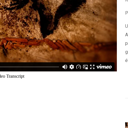
P
U
A
p
g
é