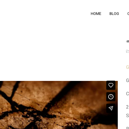
HOME
BLOG
G
G
C
2
S
R