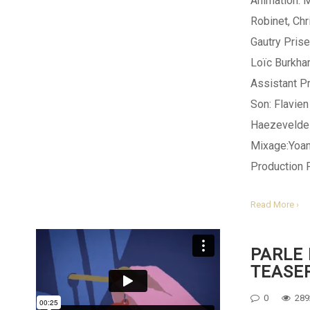
Animation: 
Robinet, Ch
Gautry Prise
Loïc Burkha
Assistant P
Son: Flavien
Haezevelde
Mixage:Yoan
Production 
Read More ›
PARLE 
TEASE
0
289