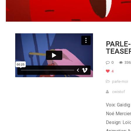
PARLE
TEASE
0
336
4
parle-moi
cwistof
Voix: Gaïdig
Noé Mercie
Design: Loïc