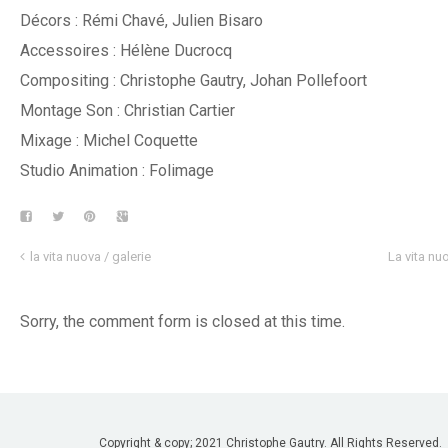
Décors : Rémi Chavé, Julien Bisaro
Accessoires : Hélène Ducrocq
Compositing : Christophe Gautry, Johan Pollefoort
Montage Son : Christian Cartier
Mixage : Michel Coquette
Studio Animation : Folimage
la vita nuova / galerie
La vita nu
Sorry, the comment form is closed at this time.
Copyright & copy; 2021 Christophe Gautry. All Rights Reserved.