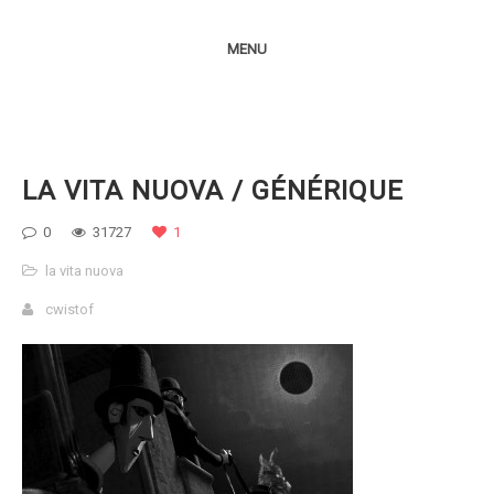
MENU
LA VITA NUOVA / GÉNÉRIQUE
0
31727
1
la vita nuova
cwistof