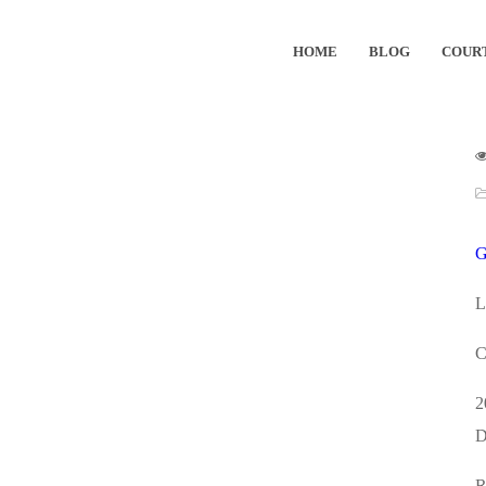
HOME
BLOG
COUR
L
C
2
D
R