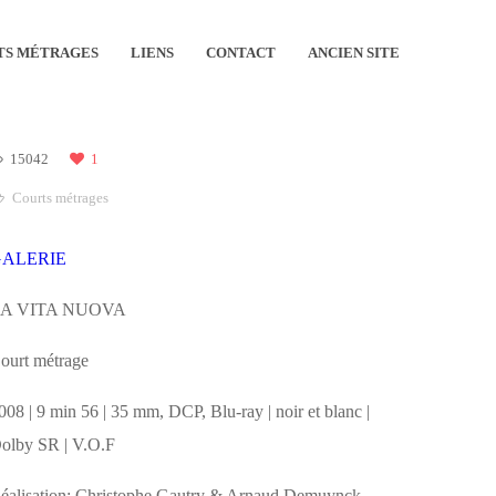
TS MÉTRAGES
LIENS
CONTACT
ANCIEN SITE
15042
1
Courts métrages
GALERIE
A VITA NUOVA
ourt métrage
008 | 9 min 56 | 35 mm, DCP, Blu-ray | noir et blanc |
olby SR
| V.O.F
éalisation: Christophe Gautry & Arnaud Demuynck