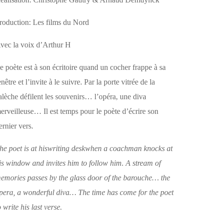
roduction: Les films du Nord
vec la voix d’Arthur H
e poète est à son écritoire quand un cocher frappe à sa
enêtre et l’invite à le suivre. Par la porte vitrée de la
alèche défilent les souvenirs… l’opéra, une diva
erveilleuse… Il est temps pour le poète d’écrire son
ernier vers.
he poet is at hiswriting deskwhen a coachman knocks at
is window and invites him to follow him. A stream of
emories passes by the glass door of the barouche… the
pera, a wonderful diva… The time has come for the poet
o write his last verse.