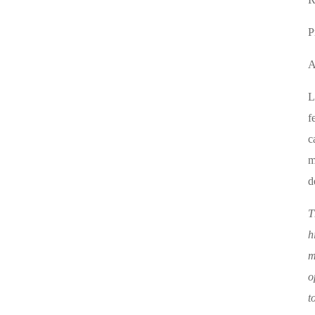
P
A
L
f
c
m
d
T
h
m
o
t