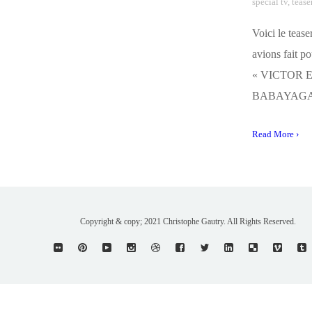
special tv
,
tease
Voici le teas
avions fait po
« VICTOR 
BABAYAGA
Read More ›
Copyright & copy; 2021 Christophe Gautry. All Rights Reserved.