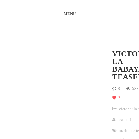
MENU
VICTO
LA
BABAY
TEASE
0
538
2
victor et la
cwistof
marionnette